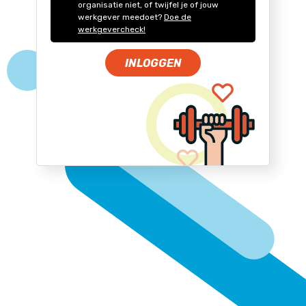
organisatie niet, of twijfel je of jouw
werkgever meedoet?
Doe de
werkgevercheck!
INLOGGEN