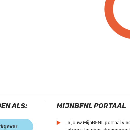
EN ALS:
MIJNBFNL PORTAAL
In jouw MijnBFNL portaal vind
kgever
informatie over abonnement