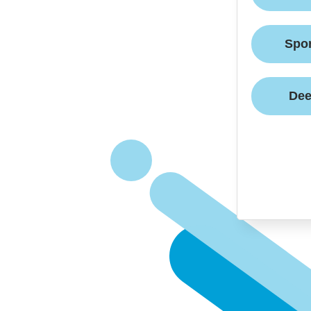
Spor
Dee